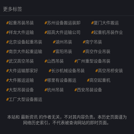
更多标签
#
起重吊装吊装
#
苏州设备搬运装卸
#
厦门大件搬运
#
祥龙大件运输
#
超高大件运输公司
#
起重机吊装作业
#
北京设备起重吊装
#
湖州吊装
#
南宁吊装
#
南京大件起重运输
#
富阳吊装
#
高空作业吊装
#
武汉高空吊装
#
山西吊装
#
广州重型设备吊装
#
大件运输那家好
#
长沙机械设备吊装
#
高空吊桥安装
#
大件搬运运输
#
哪里有设备搬运
#
高空起重机
#
大型吊装设备
#
杭州吊装
#
西安吊装设备
#
工厂大型设备搬运
本站和 最新资讯 的作者无关，不对其内容负责。本历史页面谨为
网络历史索引，不代表被查询网站的即时页面。