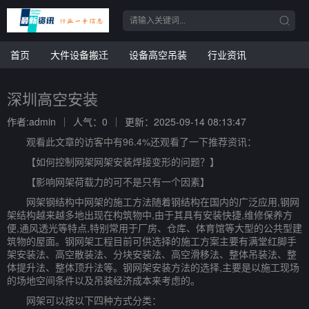
首页
大件设备搬迁
设备高空吊装
行业资讯
深圳高空安装
作者:admin
人气：0
更新：2025-09-14 08:13:47
观看此文章的访客中有96.4%还观看了一下推荐资讯：
【如何控制网架网架安装焊接变形的问题？】
【影响网架荷载力的可不是只有一个因素】
网架钢结构中网架的施工方法随着钢结构在国内的广泛应用,钢网
架结构越来越多地出现在构筑物中,由于其具有安装快捷,维修保养方
便,通风透光等特点,特别常用于厂房、仓库、体育馆等大型的公共型建
筑物的屋面。钢网架工程目前可供选择的施工方案主要有满堂红脚手
架安装法、高空散装法、分块安装法、高空滑移法、整体吊装法、整
体提升法、整体顶升法等。钢网架安装方法的选择,主要是以施工现场
的场地空间条件以及吊装经济成本来考虑的。
网架可以按以下四种方式分类：