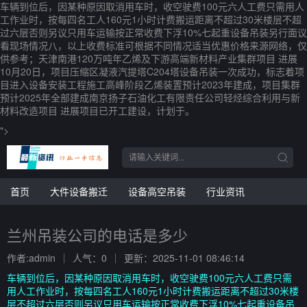
车辆到位后，因某种原因取消用车时，收空驶费100元六人工费只需用人
工作业时，按每四名工人160元1小时计费搬运距离不超过30米楼层不超
过六层否则另议只用车运输按正常收费下浮10%七起重设备吊装另行面议
看现场情况八，以上收费标准可根据不同情况适当优惠价格来源网络，仅
供参考；天津南港120万吨年乙烯及下游高端新材料产业集群项目 进展
10月20日，项目压缩区凝液汽提塔C204塔设备吊装一次成功，标志着项
目进入设备安装工程施工高峰阶段乙烯装置预计2023年建成，项目集群
预计2025年全部建成南京扬子石油化工有限责任公司轻烃综合利用与新
材料改造项目 进展项目已开工建设，计划于。
">
首页
大件设备搬迁
设备高空吊装
行业资讯
兰州吊装公司的电话是多少
作者:admin
人气：0
更新：2025-11-01 08:46:14
车辆到位后，因某种原因取消用车时，收空驶费100元六人工费只需
用人工作业时，按每四名工人160元1小时计费搬运距离不超过30米楼
层不超过六层否则另议只用车运输按正常收费下浮10%七起重设备吊