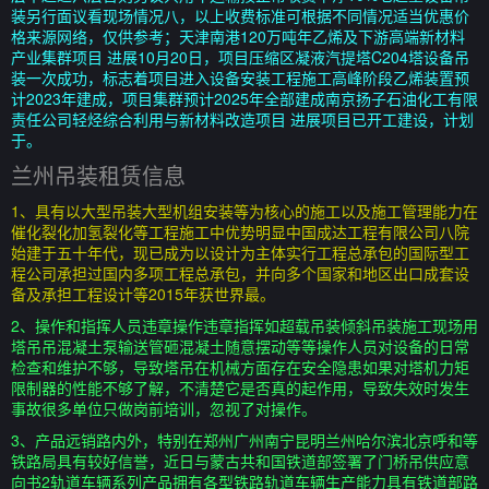
装另行面议看现场情况八，以上收费标准可根据不同情况适当优惠价
格来源网络，仅供参考；天津南港120万吨年乙烯及下游高端新材料
产业集群项目 进展10月20日，项目压缩区凝液汽提塔C204塔设备吊
装一次成功，标志着项目进入设备安装工程施工高峰阶段乙烯装置预
计2023年建成，项目集群预计2025年全部建成南京扬子石油化工有限
责任公司轻烃综合利用与新材料改造项目 进展项目已开工建设，计划
于。
兰州吊装租赁信息
1、具有以大型吊装大型机组安装等为核心的施工以及施工管理能力在
催化裂化加氢裂化等工程施工中优势明显中国成达工程有限公司八院
始建于五十年代，现已成为以设计为主体实行工程总承包的国际型工
程公司承担过国内多项工程总承包，并向多个国家和地区出口成套设
备及承担工程设计等2015年获世界最。
2、操作和指挥人员违章操作违章指挥如超载吊装倾斜吊装施工现场用
塔吊吊混凝土泵输送管砸混凝土随意摆动等等操作人员对设备的日常
检查和维护不够，导致塔吊在机械方面存在安全隐患如果对塔机力矩
限制器的性能不够了解，不清楚它是否真的起作用，导致失效时发生
事故很多单位只做岗前培训，忽视了对操作。
3、产品远销路内外，特别在郑州广州南宁昆明兰州哈尔滨北京呼和等
铁路局具有较好信誉，近日与蒙古共和国铁道部签署了门桥吊供应意
向书2轨道车辆系列产品拥有各型铁路轨道车辆生产能力具有铁道部路