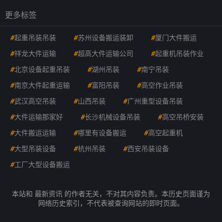
更多标签
#
起重吊装吊装
#
苏州设备搬运装卸
#
厦门大件搬运
#
祥龙大件运输
#
超高大件运输公司
#
起重机吊装作业
#
北京设备起重吊装
#
湖州吊装
#
南宁吊装
#
南京大件起重运输
#
富阳吊装
#
高空作业吊装
#
武汉高空吊装
#
山西吊装
#
广州重型设备吊装
#
大件运输那家好
#
长沙机械设备吊装
#
高空吊桥安装
#
大件搬运运输
#
哪里有设备搬运
#
高空起重机
#
大型吊装设备
#
杭州吊装
#
西安吊装设备
#
工厂大型设备搬运
本站和 最新资讯 的作者无关，不对其内容负责。本历史页面谨为
网络历史索引，不代表被查询网站的即时页面。