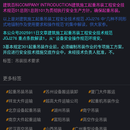
建筑百科COMPANY INTRODUCTION建筑施工起重吊装工程安全技
术规范01总则1总则101为贯彻执行安全生产方针，确保起重吊装。
以上是对建筑施工起重吊装工程安全技术规范 JGJ276 中“几种不同形
式地锚制作及使用要求和操作规范”的集中解读，供大家参。
本公众号2025911日文章建筑施工起重吊装工程安全技术规范
JGJ276 重点条款解读1，从“ 设备安全操作规范环境安。
3基本规定301起重吊装作业前，必须编制吊装作业的专项施工方案，
并应进行安全技术措施交底作业中，未经技术负责人批准，不。
标签：
吊装技术要求
更多标签
#
起重吊装吊装
#
苏州设备搬运装卸
#
厦门大件搬运
#
祥龙大件运输
#
超高大件运输公司
#
起重机吊装作业
#
北京设备起重吊装
#
湖州吊装
#
南宁吊装
#
南京大件起重运输
#
富阳吊装
#
高空作业吊装
#
武汉高空吊装
#
山西吊装
#
广州重型设备吊装